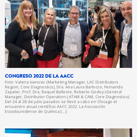
CONGRESO 2022 DE LA AACC
Foto: Valeria Ivanovic (Marketing Manager, LAC Distributors
Region, Core Diagnostics), Dra. Ana Laura Barlocco, Fernando
Zapater, Prof. Dra. Raquel Balleste, Roberto Godoy (General
Manager, Distributor Operation LATAM & CAM, Core Diagnostics).
Del 24 al 28 de julio pasados se llevó a cabo en Chicago el
encuentro anual científico AACC 2022. La Asociación
Estadounidense de Química […]