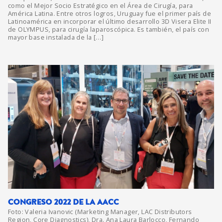
como el Mejor Socio Estratégico en el Área de Cirugía, para
América Latina. Entre otros logros, Uruguay fue el primer país de
Latinoamérica en incorporar el último desarrollo 3D Visera Elite II
de OLYMPUS, para cirugía laparoscópica. Es también, el país con
mayor base instalada de la […]
CONGRESO 2022 DE LA AACC
Foto: Valeria Ivanovic (Marketing Manager, LAC Distributors
Region, Core Diagnostics), Dra. Ana Laura Barlocco, Fernando